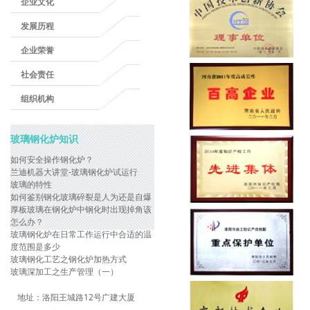
企业文化
发展历程
企业荣誉
社会责任
组织机构
玻璃钢化炉知识
如何安全操作钢化炉？
兰迪机器大讲堂-玻璃钢化炉试运行
玻璃的特性
如何鉴别钢化玻璃碎裂是人为还是自爆
厚板玻璃在钢化炉中钢化时出现掉角该
怎么办？
玻璃钢化炉在日常工作运行中合适的温
度范围是多少
玻璃钢化工艺之钢化炉加热方式
玻璃深加工之生产管理（一）
地址：
洛阳王城路12号广建大厦