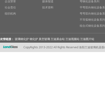
企业荣誉
媒体报道
弯钢化设备系列
社会责任
技术资料
平弯双向钢化设备系
组织机构
弯弯双向钢化设备系
不等弧钢化设备系列
组合式钢化设备系列
友情链接：
玻璃钢化炉
钢化炉
真空玻璃
兰迪展会站
兰迪视频站
兰迪图片站
CopyRights 2013-2022 All Rights Reserved 洛阳兰迪