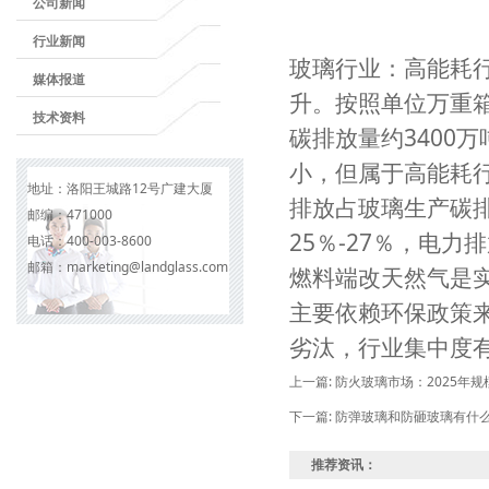
公司新闻
行业新闻
玻璃行业：高能耗行
媒体报道
升。按照单位万重箱
技术资料
碳排放量约3400
小，但属于高能耗
地址：
洛阳王城路12号广建大厦
排放占玻璃生产碳
邮编：
471000
25％-27％，电
电话：
400-003-8600
邮箱：
marketing@landglass.com
燃料端改天然气是实
主要依赖环保政策
劣汰，行业集中度
上一篇:
防火玻璃市场：2025年规
下一篇:
防弹玻璃和防砸玻璃有什
推荐资讯：