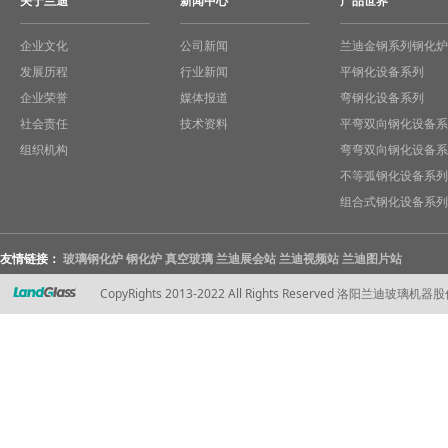
关于兰迪
新闻中心
产品世界
企业文化
公司新闻
兰迪金钢系列钢化炉
发展历程
行业新闻
平钢化设备系列
企业荣誉
媒体报道
弯钢化设备系列
社会责任
技术资料
平弯双向钢化设备系
组织机构
弯弯双向钢化设备系
不等弧钢化设备系列
组合式钢化设备系列
友情链接：
玻璃钢化炉
钢化炉
真空玻璃
兰迪展会站
兰迪视频站
兰迪图片站
CopyRights 2013-2022 All Rights Reserved 洛阳兰迪