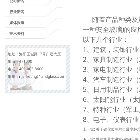
公司新闻
行业新闻
随着产品种类及加
媒体报道
一种安全玻璃)的
技术资料
以下几个行业：
1、建筑，装饰行
地址：
洛阳王城路12号广建大厦
2、家具制造行业
邮编：
471000
3、家电制造行业
电话：
400-003-8600
邮箱：
marketing@landglass.com
4、汽车制造行业
5、日用制品行业
6、太阳能行业（
7、特种行业（军
8、电子、仪表行业
上一篇:
关于钢化玻璃的自爆率标
下一篇:
兰迪机器大讲堂-弯钢化玻