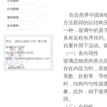
公司新闻
行业新闻
在自然界中固体
媒体报道
方法获得的以结构
技术资料
一种，玻璃中的原
具有近程有序排列
地址：
洛阳王城路12号广建大厦
自重作用下流动。
邮编：
471000
（一）各向同性
电话：
400-003-8600
邮箱：
marketing@landglass.com
玻璃态物质的质点
存在内应力时，其
系数、折射率、导
时，结构均匀性就
象。此外，由于玻
同。
（二）介稳性