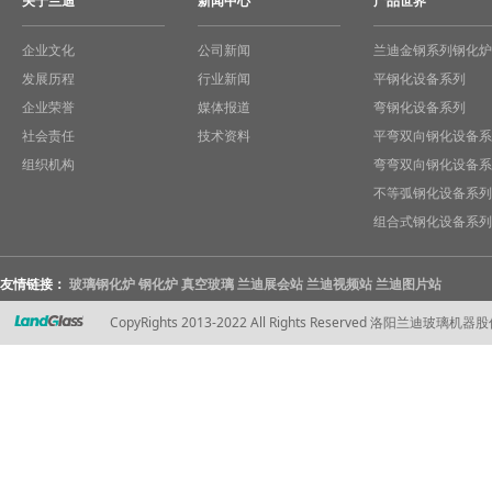
关于兰迪
新闻中心
产品世界
企业文化
公司新闻
兰迪金钢系列钢化炉
发展历程
行业新闻
平钢化设备系列
企业荣誉
媒体报道
弯钢化设备系列
社会责任
技术资料
平弯双向钢化设备系
组织机构
弯弯双向钢化设备系
不等弧钢化设备系列
组合式钢化设备系列
友情链接：
玻璃钢化炉
钢化炉
真空玻璃
兰迪展会站
兰迪视频站
兰迪图片站
CopyRights 2013-2022 All Rights Reserved 洛阳兰迪