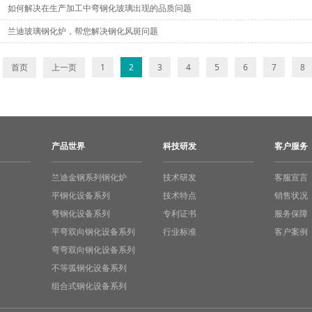
如何解决在生产加工中弯钢化玻璃出现的品质问题
兰迪玻璃钢化炉，帮您解决钢化风斑问题
首页
上一页
1
2
3
4
5
6
7
8
产品世界
科技研发
客户服务
兰迪金钢系列钢化炉
技术研发
客服宣言
平钢化设备系列
技术特点
销售状况
弯钢化设备系列
专利证书
服务保障
平弯双向钢化设备系列
行业标准
客户案例
弯弯双向钢化设备系列
不等弧钢化设备系列
组合式钢化设备系列