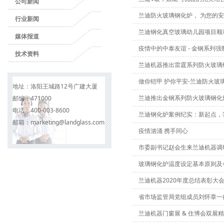
公司新闻
兰迪防火玻璃钢化炉， 为您的
行业新闻
兰迪钢化真空玻璃幼儿园项目顺
媒体报道
疫情中的中泰友谊 - 金钢系列
技术资料
兰迪机器推出雷霆系列防火玻璃
做你铠甲 护你平安-兰迪防火玻
地址：
洛阳王城路12号广建大厦
兰迪推出金钢系列防火玻璃钢化
邮编：
471000
电话：
400-003-8600
兰迪钢化炉案例纪实：新起点，
邮箱：
marketing@landglass.com
疫情汹涌 携手同心
市委副书记赵会生来兰迪机器调
玻璃钢化炉温度设定基本原则及
兰迪机器2020年度总结表彰大
省市场监管局党组成员刘怀章一
兰迪机器门窗展 & 住博会双展