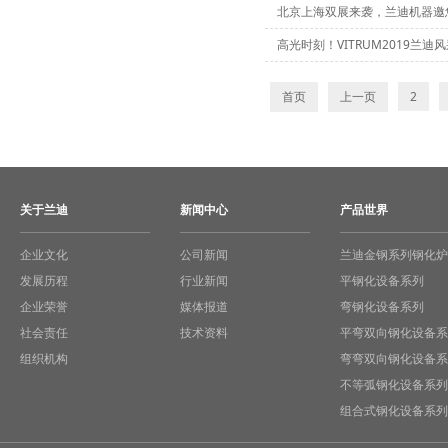
北京上海双展来袭，兰迪机器邀
高光时刻！VITRUM2019兰迪
首页
上一页
2
关于兰迪
新闻中心
产品世界
企业文化
公司新闻
兰迪金钢系列钢化炉
发展历程
行业新闻
平钢化设备系列
企业荣誉
媒体报道
弯钢化设备系列
社会责任
技术资料
平弯双向钢化设备系
组织机构
弯弯双向钢化设备系
不等弧钢化设备系列
组合式钢化设备系列